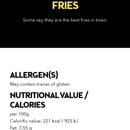
FRIES
Some say they are the best fries in town.
ALLERGEN(S)
May contain traces of gluten.
NUTRITIONAL VALUE /
CALORIES
per 100g
Calorific value: 221 kcal / 925 kJ
Fat: 7,55 g