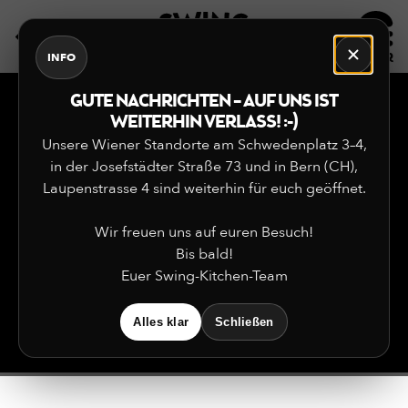
DE
EN
INFO
GUTE NACHRICHTEN – AUF UNS IST
WEITERHIN VERLASS! :-)
RESTAURANT
Unsere Wiener Standorte am Schwedenplatz 3–4,
FINDER
in der Josefstädter Straße 73 und in Bern (CH),
Laupenstrasse 4 sind weiterhin für euch geöffnet.
Mit nur wenigen Klicks findest du unsere
Wir freuen uns auf euren Besuch!
Swing Kitchen Restaurants in deiner
Bis bald!
Nähe! Verrate uns wo du bist und wir
Euer Swing-Kitchen-Team
zeigen dir, wo du uns findest!
Alles klar
Schließen